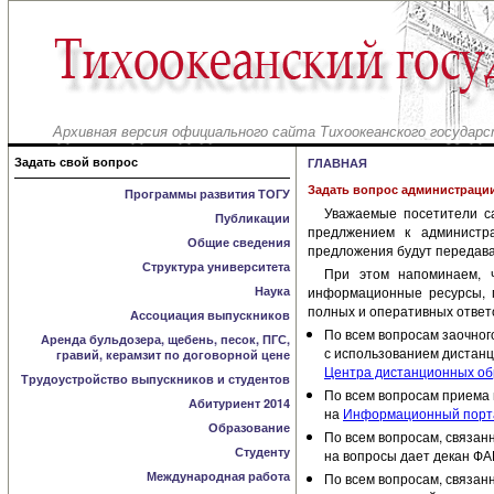
Архивная версия официального сайта Тихоокеанского государс
Задать свой вопрос
ГЛАВНАЯ
Задать вопрос администраци
Программы развития ТОГУ
Уважаемые посетители с
Публикации
предлжением к администр
Общие сведения
предложения будут передава
Структура университета
При этом напоминаем, 
Наука
информационные ресурсы, г
полных и оперативных ответ
Ассоциация выпускников
По всем вопросам заочного
Аренда бульдозера, щебень, песок, ПГС,
с использованием дистанц
гравий, керамзит по договорной цене
Центра дистанционных обр
Трудоустройство выпускников и студентов
По всем вопросам приема н
Абитуриент 2014
на
Информационный порта
Образование
По всем вопросам, связан
Студенту
на вопросы дает декан Ф
Международная работа
По всем вопросам, связан