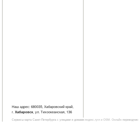
Наш адрес: 680035, Хабаровский край,
г.
, ул. Тихоокеанская, 136
Хабаровск
Сервисы
карта Санкт-Петербурга с улицами и домами
:яндекс,гугл и OSM. Онлайн
переводчик 