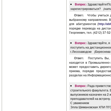
Вопрос:
Здравствуйте!По
зарегистрироваться?
(нат
Ответ:
Чтобы учиться 
выбранному направлению. В
для абитуриентов (
http://ab
порядке перевода на диста
Георгиевич, тел. (4212) 37-5
Вопрос:
Здравствуйте, я
поступить на дистанционно
г.Лесозаводске
(Береснева 
Ответ:
Поступить Вы, 
находится в Промышленно-
может предоставить директ
приема, порядке предоста
разделах на Информационном
Вопрос:
Рада приветство
строительного факультета. В
выпускников назначен на 2 
преподавателей на встречу.
С уважением
Элла Шимановская ХПИ ПГ