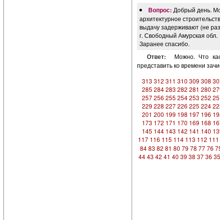
Вопрос:
Добрый день. Мо
архитектурное строительств
выдачу задерживают (не разъ
г. Свободный Амурская обл.
Заранее спасибо.
Ответ:
Можно. Что ка
представить ко времени зачи
313
312
311
310
309
308
30
285
284
283
282
281
280
27
257
256
255
254
253
252
25
229
228
227
226
225
224
22
201
200
199
198
197
196
19
173
172
171
170
169
168
16
145
144
143
142
141
140
13
117
116
115
114
113
112
111
84
83
82
81
80
79
78
77
76
7
44
43
42
41
40
39
38
37
36
3