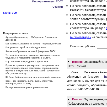
соответствующий раздел 
Информатизация ТОГУ
По всем вопросам, связан
Ссылки
Вам зайти в соответству
карты осм
По всем вопросам, связан
зайти в соответствующий 
По всем вопросам, связан
соответствующий раздел
По всем вопросам, связан
Популярные ссылки:
библиотекаря»
на сайте б
Аренда бульдозера, г. Хабаровск. Стоимость
договора
Как написать резюме на работу - образец и бланк
Поиск по рубрике:
Как успешно пройти собеседование
Заочное обучение - заочный факультет ТОГУ
Трудовой договор, трудовое законодатель­ство,
трудовые отношения: гарантии и льготы
Вопрос:
Здравстауйте, с
Карта России с городами и дорогами
Правила приема в университет: документы для
ЧС"?
(Анна)
поступления, подача заявлений, специальности,
перечень вступительных испытаний, зачисление
Ответ:
Уважаемая Анна
абитуриентов и др.
абитуриентов (раздел -
ht
Щебень Хабаровск купить с доставкой, цена дог.
установлены скидки для очн
Эссе - как написать: цель, план, структура,
проверка, эссе на тему ...
можно получить, обратившис
Виртуальные панорамы университета
России: 8-800-250-8010.
Вопрос:
Здравствуйте, м
Хабаровска, из за сложност