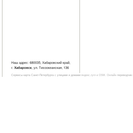
Наш адрес: 680035, Хабаровский край,
г.
, ул. Тихоокеанская, 136
Хабаровск
Сервисы
карта Санкт-Петербурга с улицами и домами
:яндекс,гугл и OSM. Онлайн
переводчик 