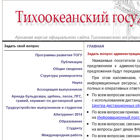
Архивная версия официального сайта Тихоокеанского государс
Задать свой вопрос
ГЛАВНАЯ
Задать вопрос администраци
Программы развития ТОГУ
Уважаемые посетители с
Публикации
предлжением к администр
Общие сведения
предложения будут передава
Структура университета
При этом напоминаем, 
Наука
информационные ресурсы, г
полных и оперативных ответ
Ассоциация выпускников
По всем вопросам заочного
Аренда бульдозера, щебень, песок, ПГС,
с использованием дистанц
гравий, керамзит по договорной цене
Центра дистанционных обр
Трудоустройство выпускников и студентов
По всем вопросам приема н
Абитуриент 2014
на
Информационный порта
Образование
По всем вопросам, связан
Студенту
на вопросы дает декан Ф
Международная работа
По всем вопросам, связан