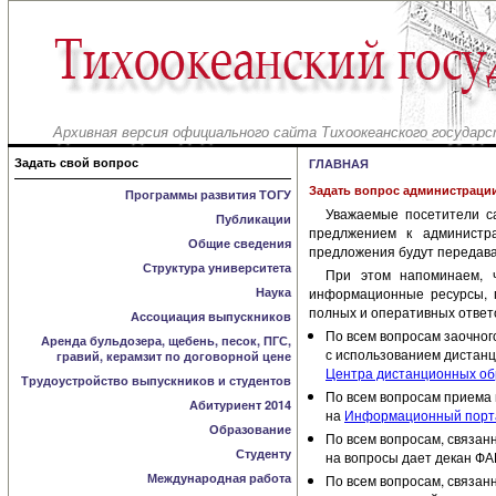
Архивная версия официального сайта Тихоокеанского государс
Задать свой вопрос
ГЛАВНАЯ
Задать вопрос администраци
Программы развития ТОГУ
Уважаемые посетители с
Публикации
предлжением к администр
Общие сведения
предложения будут передава
Структура университета
При этом напоминаем, 
Наука
информационные ресурсы, г
полных и оперативных ответ
Ассоциация выпускников
По всем вопросам заочного
Аренда бульдозера, щебень, песок, ПГС,
с использованием дистанц
гравий, керамзит по договорной цене
Центра дистанционных обр
Трудоустройство выпускников и студентов
По всем вопросам приема н
Абитуриент 2014
на
Информационный порта
Образование
По всем вопросам, связан
Студенту
на вопросы дает декан Ф
Международная работа
По всем вопросам, связан