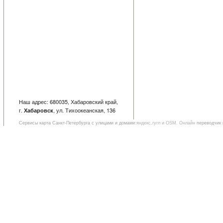
Наш адрес: 680035, Хабаровский край,
г.
, ул. Тихоокеанская, 136
Хабаровск
Сервисы
карта Санкт-Петербурга с улицами и домами
:яндекс,гугл и OSM. Онлайн
переводчик 