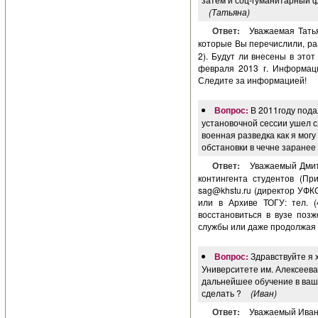
(Татьяна)
Ответ:
Уважаемая Тать
которые Вы перечислили, р
2). Будут ли внесены в это
февраля 2013 г. Информац
Следите за информацией!
Вопрос:
В 2011году пода
установочной сессии ушел сл
военная разведка как я мог
обстановки в чечне заранее
Ответ:
Уважаемый Дмит
контингента студентов (При
sag@khstu.ru
(директор УФКС
или в Архиве ТОГУ: тел. 
восстановиться в вузе позж
службы или даже продолжая с
Вопрос:
Здравствуйте я 
Университете им. Алексеева
дальнейшее обучение в ваше
сделать ?
(Иван)
Ответ:
Уважаемый Иван