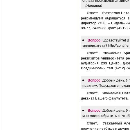
оплата производится зимой,
(Наташа)
Ответ:
Уважаемая Натал
рекомендуем обращаться в
директор УФКС – Сидельников
39-77, 74-39-88, факс (4212) 
Вопрос:
Здравствуйте! В
университета? http://abiturien
Ответ:
Уважаемая Ари
реквизитов университета р
аудитория 233 Центр, дир
Владимирович, тел. (4212) 74-
Вопрос:
Добрый день. Я 
практику. Подскажите пожал
Ответ:
Уважаемая Ната
деканат Вашего факультета.
Вопрос:
Добрый день. Я 
мне можно обратиться, чтоб
Ответ:
Уважаемый Алек
получение нетбуков и другие