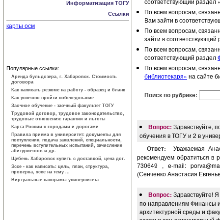
соответствующий раздел 
Информатизация ТОГУ
По всем вопросам, связан
Ссылки
Вам зайти в соответству
карты осм
По всем вопросам, связан
зайти в соответствующий 
По всем вопросам, связан
соответствующий раздел
По всем вопросам, связан
Популярные ссылки:
библиотекаря»
на сайте б
Аренда бульдозера, г. Хабаровск. Стоимость
договора
Как написать резюме на работу - образец и бланк
Поиск по рубрике:
Как успешно пройти собеседование
Заочное обучение - заочный факультет ТОГУ
Трудовой договор, трудовое законодатель­ство,
трудовые отношения: гарантии и льготы
Вопрос:
Здравствуйте, п
Карта России с городами и дорогами
Правила приема в университет: документы для
обучения в ТОГУ и 2 в унив
поступления, подача заявлений, специальности,
перечень вступительных испытаний, зачисление
Ответ:
Уважаемая Ана
абитуриентов и др.
рекомендуем обратиться в р
Щебень Хабаровск купить с доставкой, цена дог.
730649 , e-mail:
porva@mail
Эссе - как написать: цель, план, структура,
проверка, эссе на тему ...
(Сенченко Анастасия Евгенье
Виртуальные панорамы университета
Вопрос:
Здравствуйте! Я
по направлениям Финансы и
архитектурной среды и фак
затем и соц-гуманитарный ф