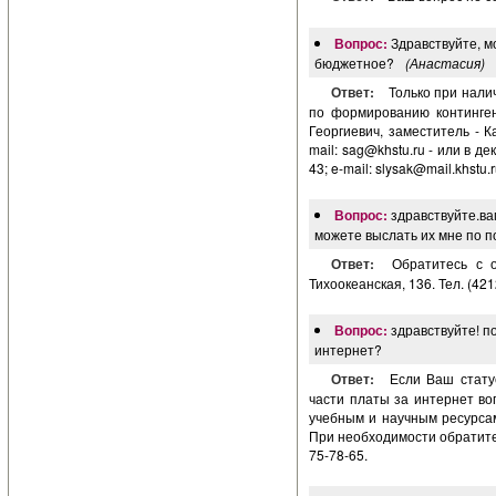
Вопрос:
Здравствуйте, м
бюджетное?
(Анастасия)
Ответ:
Только при нали
по формированию континген
Георгиевич, заместитель - К
mail:
sag@khstu.ru
- или в де
43; e-mail:
slysak@mail.khstu.
Вопрос:
здравствуйте.ва
можете выслать их мне по 
Ответ:
Обратитесь с 
Тихоокеанская, 136. Тел. (421
Вопрос:
здравствуйте! п
интернет?
Ответ:
Если Ваш стату
части платы за интернет во
учебным и научным ресурса
При необходимости обратитес
75-78-65.