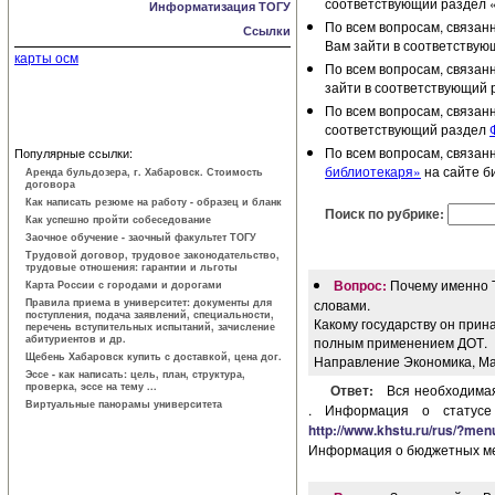
соответствующий раздел 
Информатизация ТОГУ
По всем вопросам, связан
Ссылки
Вам зайти в соответству
карты осм
По всем вопросам, связан
зайти в соответствующий 
По всем вопросам, связан
соответствующий раздел
По всем вопросам, связан
Популярные ссылки:
библиотекаря»
на сайте б
Аренда бульдозера, г. Хабаровск. Стоимость
договора
Как написать резюме на работу - образец и бланк
Поиск по рубрике:
Как успешно пройти собеседование
Заочное обучение - заочный факультет ТОГУ
Трудовой договор, трудовое законодатель­ство,
трудовые отношения: гарантии и льготы
Вопрос:
Почему именно 
Карта России с городами и дорогами
Правила приема в университет: документы для
словами.
поступления, подача заявлений, специальности,
Какому государству он прин
перечень вступительных испытаний, зачисление
абитуриентов и др.
полным применением ДОТ.
Щебень Хабаровск купить с доставкой, цена дог.
Направление Экономика, М
Эссе - как написать: цель, план, структура,
проверка, эссе на тему ...
Ответ:
Вся необходимая
Виртуальные панорамы университета
. Информация о статус
http://www.khstu.ru/rus/?me
Информация о бюджетных ме