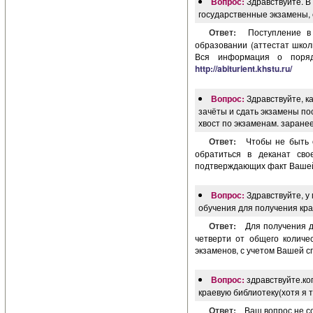
Вопрос:
Здравствуйте. В
государственные экзамены, 
Ответ:
Поступление в
образовании (аттестат школ
Вся информация о поряд
http://abiturient.khstu.ru/
Вопрос:
Здравствуйте, к
зачёты и сдать экзамены пос
хвост по экзаменам. заране
Ответ:
Чтобы не быть 
обратиться в деканат сво
подтверждающих факт Вашей
Вопрос:
Здравствуйте, у
обучения для получения кра
Ответ:
Для получения 
четверти от общего количе
экзаменов, с учетом Вашей с
Вопрос:
здравствуйте.ко
краевую библиотеку(хотя я 
Ответ:
Ваш вопрос не со