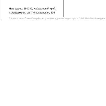
Наш адрес: 680035, Хабаровский край,
г.
, ул. Тихоокеанская, 136
Хабаровск
Сервисы
карта Санкт-Петербурга с улицами и домами
:яндекс,гугл и OSM. Онлайн
переводчик 