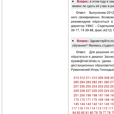
Вопрос:
в этом году я з
можно ли сдать её у вас в у
Ответ:
Выпускники 2012
него своевременно. Возможн
рекомендуем обратиться в
директор УФКС – Сидельников
39-77, 74-39-88, факс (4212) 
Вопрос:
Здравствуйте,по
обучения? Являюсь студент
Ответ:
Для решения это
обратиться в деканат Заочног
slysak@mail.khstu.ru
(декан -
дистанционных образовательн
Румановский Игорь Геннадье
313
312
311
310
309
308
30
285
284
283
282
281
280
27
257
256
255
254
253
252
25
229
228
227
226
225
224
22
201
200
199
198
197
196
19
173
172
171
170
169
168
16
145
144
143
142
141
140
13
117
116
115
114
113
112
111
84
83
82
81
80
79
78
77
76
7