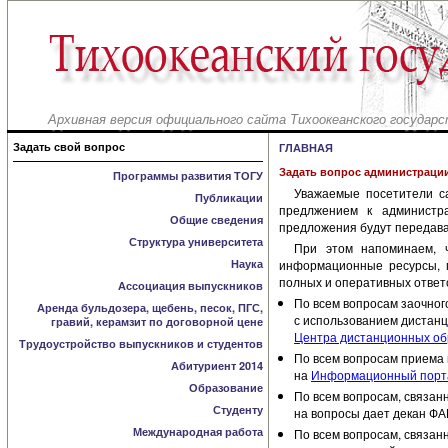
Архивная версия официального сайта Тихоокеанского государс
Задать свой вопрос
ГЛАВНАЯ
Задать вопрос администраци
Программы развития ТОГУ
Уважаемые посетители с
Публикации
предлжением к администр
Общие сведения
предложения будут передава
Структура университета
При этом напоминаем, 
Наука
информационные ресурсы, г
полных и оперативных ответ
Ассоциация выпускников
По всем вопросам заочного
Аренда бульдозера, щебень, песок, ПГС,
с использованием дистанц
гравий, керамзит по договорной цене
Центра дистанционных обр
Трудоустройство выпускников и студентов
По всем вопросам приема н
Абитуриент 2014
на
Информационный порта
Образование
По всем вопросам, связан
Студенту
на вопросы дает декан Ф
Международная работа
По всем вопросам, связан