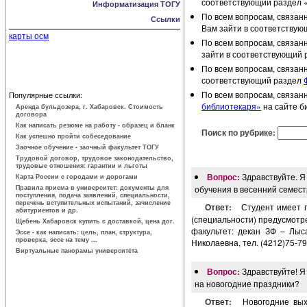
соответствующий раздел 
Информатизация ТОГУ
По всем вопросам, связан
Ссылки
Вам зайти в соответству
карты осм
По всем вопросам, связан
зайти в соответствующий 
По всем вопросам, связан
соответствующий раздел
По всем вопросам, связан
Популярные ссылки:
библиотекаря»
на сайте б
Аренда бульдозера, г. Хабаровск. Стоимость
договора
Как написать резюме на работу - образец и бланк
Поиск по рубрике:
Как успешно пройти собеседование
Заочное обучение - заочный факультет ТОГУ
Трудовой договор, трудовое законодатель­ство,
трудовые отношения: гарантии и льготы
Вопрос:
Здравствуйте. Я
Карта России с городами и дорогами
Правила приема в университет: документы для
обучения в весенний семест
поступления, подача заявлений, специальности,
перечень вступительных испытаний, зачисление
Ответ:
Студент имеет 
абитуриентов и др.
(специальности) предусмотр
Щебень Хабаровск купить с доставкой, цена дог.
факультет: декан ЗФ – Лыса
Эссе - как написать: цель, план, структура,
проверка, эссе на тему ...
Николаевна, тел. (4212)75-79-
Виртуальные панорамы университета
Вопрос:
Здравствуйте! Я
на новогодние праздники?
Ответ:
Новогодние вых