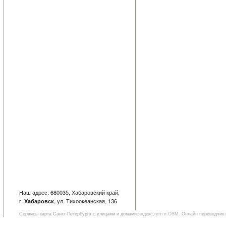
Наш адрес: 680035, Хабаровский край,
г.
, ул. Тихоокеанская, 136
Хабаровск
Сервисы
карта Санкт-Петербурга с улицами и домами
:яндекс,гугл и OSM. Онлайн
переводчик 