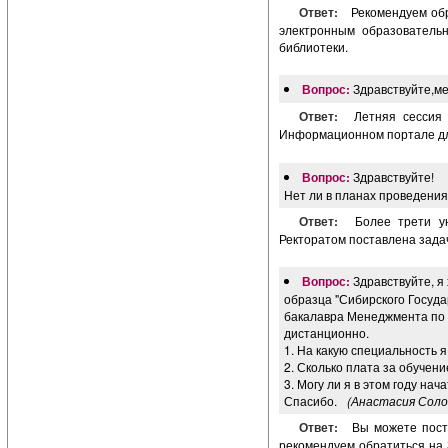
Ответ:
Рекомендуем обр
электронным образовательн
библиотеки.
Вопрос:
Здравствуйте,ме
Ответ:
Летняя сессия
Информационном портале дл
Вопрос:
Здравствуйте!
Нет ли в планах проведения 
Ответ:
Более трети ун
Ректоратом поставлена задач
Вопрос:
Здравствуйте, я
образца "Сибирского Госуд
бакалавра Менеджмента по 
дистанционно.
1. На какую специальность 
2. Сколько плата за обучение
3. Могу ли я в этом году нач
Спасибо.
(Анастасия Соло
Ответ:
Вы можете пост
рекомендуем обратиться на З