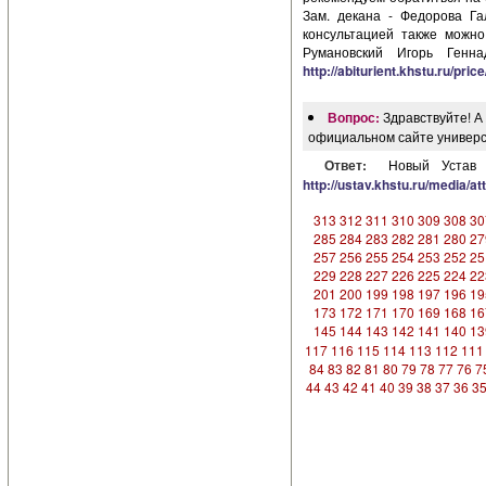
Зам. декана - Федорова Га
консультацией также можно
Румановский Игорь Генна
http://abiturient.khstu.ru/price
Вопрос:
Здравствуйте! А
официальном сайте универ
Ответ:
Новый Устав 
http://ustav.khstu.ru/me
313
312
311
310
309
308
30
285
284
283
282
281
280
27
257
256
255
254
253
252
25
229
228
227
226
225
224
22
201
200
199
198
197
196
19
173
172
171
170
169
168
16
145
144
143
142
141
140
13
117
116
115
114
113
112
111
84
83
82
81
80
79
78
77
76
7
44
43
42
41
40
39
38
37
36
3