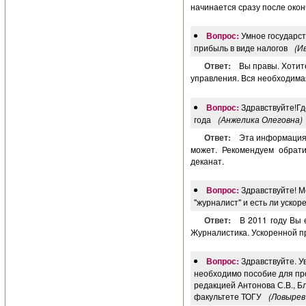
начинается сразу после око
Вопрос:
Умное государст
прибыль в виде налогов
(И
Ответ:
Вы правы. Хотит
управления. Вся необходим
Вопрос:
Здравствуйте!Гд
года
(Анжелика Олеговна)
Ответ:
Эта информация 
может. Рекомендуем обрат
деканат.
Вопрос:
Здравствуйте! 
"журналист" и есть ли уско
Ответ:
В 2011 году Вы 
Журналистика. Ускоренной п
Вопрос:
Здравствуйте. 
необходимо пособие для про
редакцией Антонова С.В., Б
факультете ТОГУ
(Ловырев