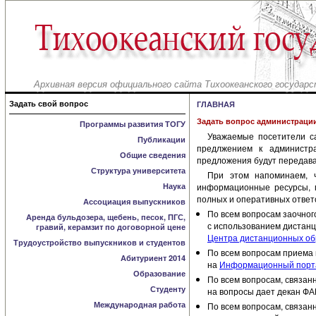
Архивная версия официального сайта Тихоокеанского государс
Задать свой вопрос
ГЛАВНАЯ
Задать вопрос администраци
Программы развития ТОГУ
Уважаемые посетители с
Публикации
предлжением к администр
Общие сведения
предложения будут передава
Структура университета
При этом напоминаем, 
Наука
информационные ресурсы, г
полных и оперативных ответ
Ассоциация выпускников
По всем вопросам заочного
Аренда бульдозера, щебень, песок, ПГС,
с использованием дистанц
гравий, керамзит по договорной цене
Центра дистанционных обр
Трудоустройство выпускников и студентов
По всем вопросам приема н
Абитуриент 2014
на
Информационный порта
Образование
По всем вопросам, связан
Студенту
на вопросы дает декан Ф
Международная работа
По всем вопросам, связан