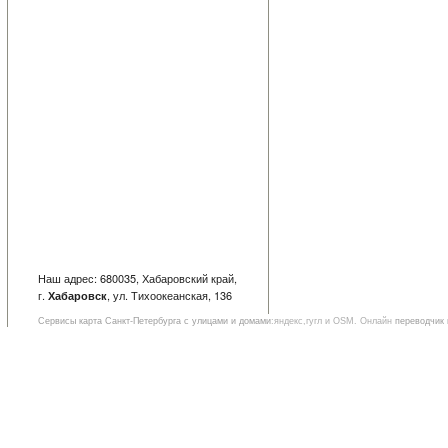
Наш адрес: 680035, Хабаровский край,
г.
, ул. Тихоокеанская, 136
Хабаровск
Сервисы
карта Санкт-Петербурга с улицами и домами
:яндекс,гугл и OSM. Онлайн
переводчик 