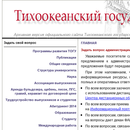
Архивная версия официального сайта Тихоокеанского государс
Задать свой вопрос
ГЛАВНАЯ
Задать вопрос администраци
Программы развития ТОГУ
Уважаемые посетители с
Публикации
предлжением к администр
Общие сведения
предложения будут передава
Структура университета
При этом напоминаем, 
Наука
информационные ресурсы, г
полных и оперативных ответ
Ассоциация выпускников
По всем вопросам заочного
Аренда бульдозера, щебень, песок, ПГС,
с использованием дистанц
гравий, керамзит по договорной цене
Центра дистанционных обр
Трудоустройство выпускников и студентов
По всем вопросам приема н
Абитуриент 2014
на
Информационный порта
Образование
По всем вопросам, связан
Студенту
на вопросы дает декан Ф
Международная работа
По всем вопросам, связан