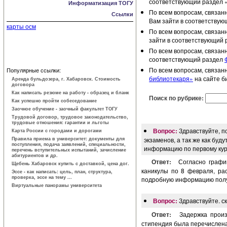
соответствующий раздел 
Информатизация ТОГУ
По всем вопросам, связан
Ссылки
Вам зайти в соответству
карты осм
По всем вопросам, связан
зайти в соответствующий 
По всем вопросам, связан
соответствующий раздел
По всем вопросам, связан
Популярные ссылки:
библиотекаря»
на сайте б
Аренда бульдозера, г. Хабаровск. Стоимость
договора
Как написать резюме на работу - образец и бланк
Поиск по рубрике:
Как успешно пройти собеседование
Заочное обучение - заочный факультет ТОГУ
Трудовой договор, трудовое законодатель­ство,
трудовые отношения: гарантии и льготы
Вопрос:
Здравствуйте, п
Карта России с городами и дорогами
Правила приема в университет: документы для
экзаменов, а так же как бу
поступления, подача заявлений, специальности,
информацию по первому кур
перечень вступительных испытаний, зачисление
абитуриентов и др.
Ответ:
Согласно графи
Щебень Хабаровск купить с доставкой, цена дог.
каникулы по 8 февраля, рас
Эссе - как написать: цель, план, структура,
проверка, эссе на тему ...
подробную информацию полу
Виртуальные панорамы университета
Вопрос:
Здравствуйте. с
Ответ:
Задержка произ
стипендия была перечислена