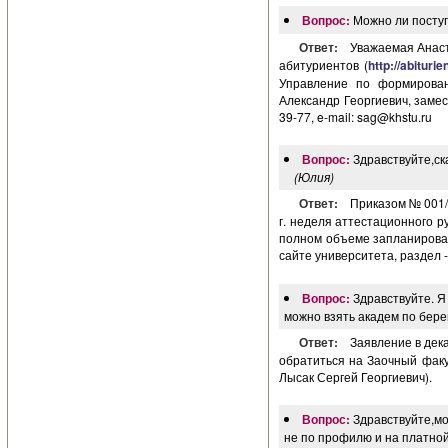
Вопрос:
Можно ли поступ
Ответ:
Уважаемая Анас
абитуриентов (
http://abiturie
Управление по формирован
Александр Георгиевич, замест
39-77, e-mail:
sag@khstu.ru
Вопрос:
Здравствуйте,ск
(Юлия)
Ответ:
Приказом № 001/2
г. неделя аттестационного р
полном объеме запланирова
сайте университета, раздел 
Вопрос:
Здравствуйте. Я
можно взять академ по бер
Ответ:
Заявление в дек
обратиться на Заочный факуль
Лысак Сергей Георгиевич).
Вопрос:
Здравствуйте,м
не по профилю и на платно