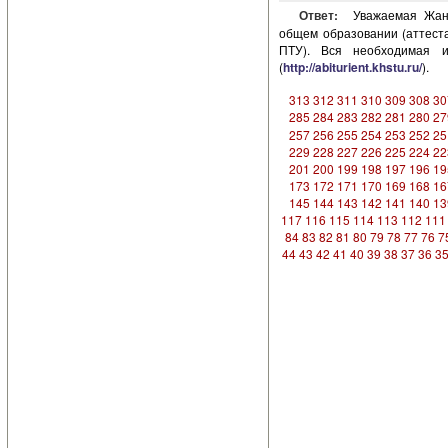
Ответ:
Уважаемая Жанн
общем образовании (аттест
ПТУ). Вся необходимая 
(
http://abiturient.khstu.ru/
).
313
312
311
310
309
308
30
285
284
283
282
281
280
27
257
256
255
254
253
252
25
229
228
227
226
225
224
22
201
200
199
198
197
196
19
173
172
171
170
169
168
16
145
144
143
142
141
140
13
117
116
115
114
113
112
111
84
83
82
81
80
79
78
77
76
7
44
43
42
41
40
39
38
37
36
3