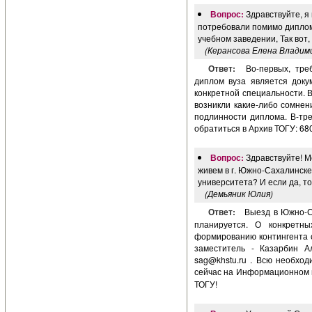
Вопрос:
Здравствуйте, я
потребовали помимо диплом
учебном заведении, Так вот,
(Керансова Елена Владим
Ответ:
Во-первых, тре
диплом вуза является док
конкретной специальности. В
возникли какие-либо сомнен
подлинности диплома. В-тре
обратиться в Архив ТОГУ: 6800
Вопрос:
Здравствуйте! М
живем в г. Южно-Сахалинске
университета? И если да, т
(Демьяник Юлия)
Ответ:
Выезд в Южно-С
планируется. О конкретн
формированию контингента с
заместитель - Казарбин Але
sag@khstu.ru
. Всю необход
сейчас на Информационном 
ТОГУ!