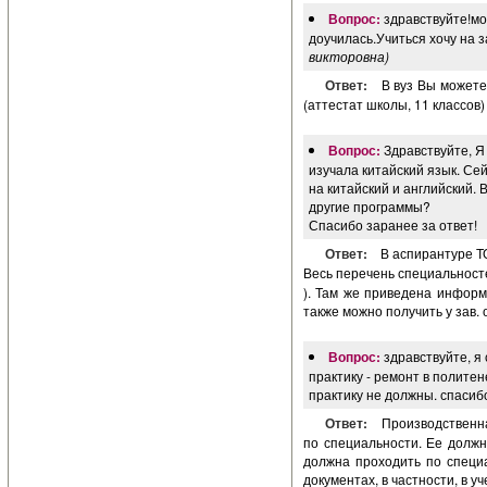
Вопрос:
здравствуйте!мо
доучилась.Учиться хочу на 
викторовна)
Ответ:
В вуз Вы можете
(аттестат школы, 11 классов
Вопрос:
Здравствуйте, Я
изучала китайский язык. Се
на китайский и английский.
другие программы?
Спасибо заранее за ответ!
Ответ:
В аспирантуре Т
Весь перечень специальносте
). Там же приведена инфор
также можно получить у зав.
Вопрос:
здравствуйте, я
практику - ремонт в полите
практику не должны. спасиб
Ответ:
Производственн
по специальности. Ее должн
должна проходить по специ
документах, в частности, в у