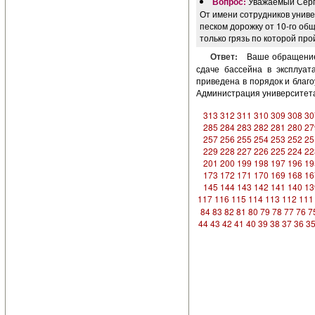
Вопрос:
Уважаемый Серг
От имени сотрудников униве
песком дорожку от 10-го об
только грязь по которой пр
Ответ:
Ваше обращение
сдаче бассейна в эксплуат
приведена в порядок и благо
Администрация университета
313
312
311
310
309
308
30
285
284
283
282
281
280
27
257
256
255
254
253
252
25
229
228
227
226
225
224
22
201
200
199
198
197
196
19
173
172
171
170
169
168
16
145
144
143
142
141
140
13
117
116
115
114
113
112
111
84
83
82
81
80
79
78
77
76
7
44
43
42
41
40
39
38
37
36
3