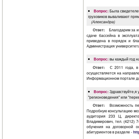
Вопрос:
Была свидетелем
грузовиков вываливают прям 
(Александра)
Ответ:
Благодарим за и
сдаче бассейна в эксплуат
приведена в порядок и бла
Администрация университета
Вопрос:
вы каждый год н
Ответ:
С 2011 года, в
осуществляется на направл
Информационном портале дл
Вопрос:
Здравствуйте,я 
"регионоведения" или "пере
Ответ:
Возможность пе
Подробную консультацию мож
аудитория 233 Ц, директ
Владимирович, тел. (4212) 74
обучения на договорной 
абитуриентов в разделе -
htt