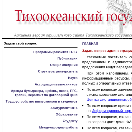
Архивная версия официального сайта Тихоокеанского государс
Задать свой вопрос
ГЛАВНАЯ
Задать вопрос администраци
Программы развития ТОГУ
Уважаемые посетители с
Публикации
предлжением к администр
Общие сведения
предложения будут передава
Структура университета
При этом напоминаем, 
Наука
информационные ресурсы, г
полных и оперативных ответ
Ассоциация выпускников
По всем вопросам заочного
Аренда бульдозера, щебень, песок, ПГС,
с использованием дистанц
гравий, керамзит по договорной цене
Центра дистанционных обр
Трудоустройство выпускников и студентов
По всем вопросам приема н
Абитуриент 2014
на
Информационный порта
Образование
По всем вопросам, связан
Студенту
на вопросы дает декан Ф
Международная работа
По всем вопросам, связан