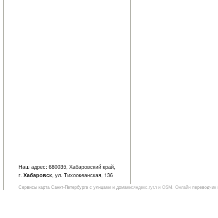
Наш адрес: 680035, Хабаровский край,
г.
, ул. Тихоокеанская, 136
Хабаровск
Сервисы
карта Санкт-Петербурга с улицами и домами
:яндекс,гугл и OSM. Онлайн
переводчик 