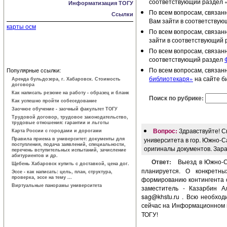
соответствующий раздел 
Информатизация ТОГУ
По всем вопросам, связан
Ссылки
Вам зайти в соответству
карты осм
По всем вопросам, связан
зайти в соответствующий 
По всем вопросам, связан
соответствующий раздел
По всем вопросам, связан
Популярные ссылки:
библиотекаря»
на сайте б
Аренда бульдозера, г. Хабаровск. Стоимость
договора
Как написать резюме на работу - образец и бланк
Поиск по рубрике:
Как успешно пройти собеседование
Заочное обучение - заочный факультет ТОГУ
Трудовой договор, трудовое законодатель­ство,
трудовые отношения: гарантии и льготы
Вопрос:
Здравствуйте! С
Карта России с городами и дорогами
Правила приема в университет: документы для
университета в гор. Южно-С
поступления, подача заявлений, специальности,
оригиналы документов. Зар
перечень вступительных испытаний, зачисление
абитуриентов и др.
Ответ:
Выезд в Южно-С
Щебень Хабаровск купить с доставкой, цена дог.
планируется. О конкретн
Эссе - как написать: цель, план, структура,
проверка, эссе на тему ...
формированию контингента с
Виртуальные панорамы университета
заместитель - Казарбин Але
sag@khstu.ru
. Всю необход
сейчас на Информационном 
ТОГУ!