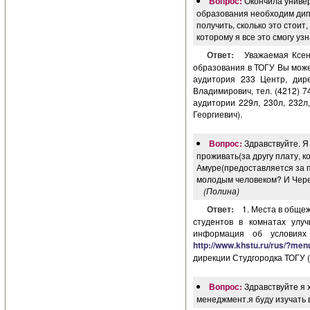
Вопрос:
Окончила универ
образования необходим дипл
получить, сколько это стоит
которому я все это смогу уз
Ответ:
Уважаемая Ксен
образования в ТОГУ Вы може
аудитория 233 Центр, дир
Владимирович, тел. (4212) 74
аудитории 229л, 230л, 232л, 
Георгиевич).
Вопрос:
Здравствуйте. Я
проживать(за другу плату, к
Амуре(предоставляется за 
молодым человеком? И Чере
(Полина)
Ответ:
1. Места в обще
студентов в комнатах улу
информация об условиях
http://www.khstu.ru/rus/?me
дирекции Студгородка ТОГУ (
Вопрос:
Здравствуйте я 
менеджмент.я буду изучать 