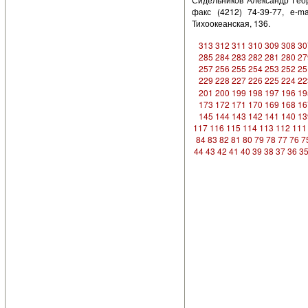
факс (4212) 74-39-77, e-ma
Тихоокеанская, 136.
313
312
311
310
309
308
30
285
284
283
282
281
280
27
257
256
255
254
253
252
25
229
228
227
226
225
224
22
201
200
199
198
197
196
19
173
172
171
170
169
168
16
145
144
143
142
141
140
13
117
116
115
114
113
112
111
84
83
82
81
80
79
78
77
76
7
44
43
42
41
40
39
38
37
36
3