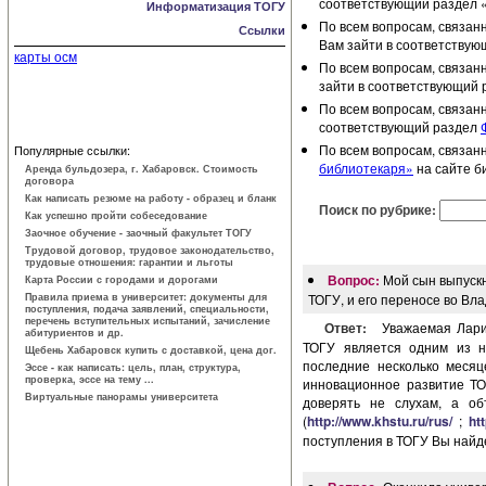
соответствующий раздел 
Информатизация ТОГУ
По всем вопросам, связан
Ссылки
Вам зайти в соответству
карты осм
По всем вопросам, связан
зайти в соответствующий 
По всем вопросам, связан
соответствующий раздел
По всем вопросам, связан
Популярные ссылки:
библиотекаря»
на сайте б
Аренда бульдозера, г. Хабаровск. Стоимость
договора
Как написать резюме на работу - образец и бланк
Поиск по рубрике:
Как успешно пройти собеседование
Заочное обучение - заочный факультет ТОГУ
Трудовой договор, трудовое законодатель­ство,
трудовые отношения: гарантии и льготы
Вопрос:
Мой сын выпускн
Карта России с городами и дорогами
Правила приема в университет: документы для
ТОГУ, и его переносе во Вл
поступления, подача заявлений, специальности,
перечень вступительных испытаний, зачисление
Ответ:
Уважаемая Лари
абитуриентов и др.
ТОГУ является одним из н
Щебень Хабаровск купить с доставкой, цена дог.
последние несколько месяц
Эссе - как написать: цель, план, структура,
проверка, эссе на тему ...
инновационное развитие ТО
Виртуальные панорамы университета
доверять не слухам, а об
(
http://www.khstu.ru/rus/
;
ht
поступления в ТОГУ Вы найд