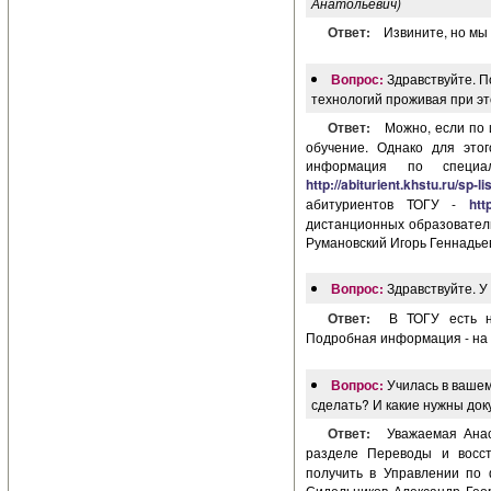
Анатольевич)
Ответ:
Извините, но мы
Вопрос:
Здравствуйте. П
технологий проживая при эт
Ответ:
Можно, если по
обучение. Однако для это
информация по специа
http://abiturient.khstu.ru/sp-li
абитуриентов ТОГУ -
htt
дистанционных образовательн
Румановский Игорь Геннадье
Вопрос:
Здравствуйте. У 
Ответ:
В ТОГУ есть н
Подробная информация - на 
Вопрос:
Училась в вашем
сделать? И какие нужны до
Ответ:
Уважаемая Ана
разделе Переводы и восст
получить в Управлении по 
Сидельников Александр Георг