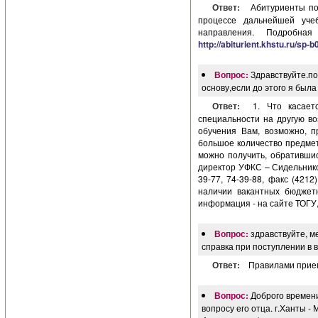
Ответ:
Абитуриенты по
процессе дальнейшей уче
направления. Подробн
http://abiturient.khstu.ru/sp-
Вопрос:
Здравствуйте.по
основу,если до этого я была
Ответ:
1. Что касает
специальности на другую во
обучения Вам, возможно, п
большое количество предмет
можно получить, обративши
директор УФКС – Сидельников
39-77, 74-39-88, факс (4212)
наличии вакантных бюджет
информация - на сайте ТОГУ,
Вопрос:
здравствуйте, м
справка при поступлении в 
Ответ:
Правилами прием
Вопрос:
Доброго времени
вопросу его отца. г.Ханты -