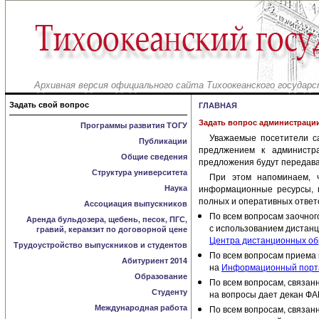
Архивная версия официального сайта Тихоокеанского государс
Задать свой вопрос
ГЛАВНАЯ
Задать вопрос администраци
Программы развития ТОГУ
Уважаемые посетители с
Публикации
предлжением к администр
Общие сведения
предложения будут передава
Структура университета
При этом напоминаем, 
Наука
информационные ресурсы, г
полных и оперативных ответ
Ассоциация выпускников
По всем вопросам заочного
Аренда бульдозера, щебень, песок, ПГС,
с использованием дистанц
гравий, керамзит по договорной цене
Центра дистанционных обр
Трудоустройство выпускников и студентов
По всем вопросам приема н
Абитуриент 2014
на
Информационный порта
Образование
По всем вопросам, связан
Студенту
на вопросы дает декан Ф
Международная работа
По всем вопросам, связан