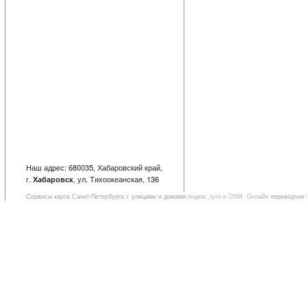
Наш адрес: 680035, Хабаровский край,
г.
, ул. Тихоокеанская, 136
Хабаровск
Сервисы
карта Санкт-Петербурга с улицами и домами
:яндекс,гугл и OSM. Онлайн
переводчик 