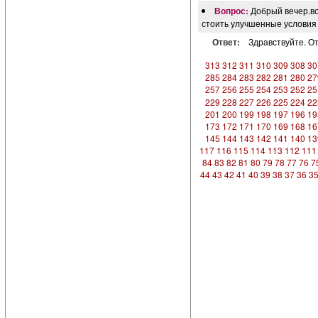
Вопрос:
Добрый вечер.во
стоить улучшенные условия
Ответ:
Здравствуйте. От
313
312
311
310
309
308
30
285
284
283
282
281
280
27
257
256
255
254
253
252
25
229
228
227
226
225
224
22
201
200
199
198
197
196
19
173
172
171
170
169
168
16
145
144
143
142
141
140
13
117
116
115
114
113
112
111
84
83
82
81
80
79
78
77
76
7
44
43
42
41
40
39
38
37
36
3