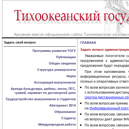
Архивная версия официального сайта Тихоокеанского государс
Задать свой вопрос
ГЛАВНАЯ
Задать вопрос администраци
Программы развития ТОГУ
Уважаемые посетители с
Публикации
предлжением к администр
Общие сведения
предложения будут передава
Структура университета
При этом напоминаем, 
Наука
информационные ресурсы, г
полных и оперативных ответ
Ассоциация выпускников
По всем вопросам заочного
Аренда бульдозера, щебень, песок, ПГС,
с использованием дистанц
гравий, керамзит по договорной цене
Центра дистанционных обр
Трудоустройство выпускников и студентов
По всем вопросам приема н
Абитуриент 2014
на
Информационный порта
Образование
По всем вопросам, связан
Студенту
на вопросы дает декан Ф
Международная работа
По всем вопросам, связан