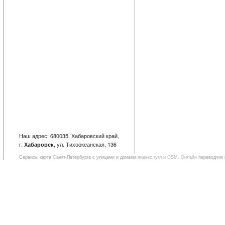
Наш адрес: 680035, Хабаровский край,
г.
, ул. Тихоокеанская, 136
Хабаровск
Сервисы
карта Санкт-Петербурга с улицами и домами
:яндекс,гугл и OSM. Онлайн
переводчик 