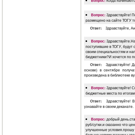
Вопрос:
Когда начинаютс
Вопрос:
Здравствуйте! П
размещено на сайте ТОГУ т
Ответ:
Здравствуйте, Ан
Вопрос:
Здравствуйте.На
поступившие в ТОГУ, будут
своим специальностям и нап
бюджетники?И хочется по п
Ответ:
Здравствуйте! Д
основе) в сентябре получа
произведена в библиотеке ву
Вопрос:
Здравствуйте! С
бюджетные места по итогам
Ответ:
Здравствуйте! 
узнавайте в своем деканате.
Вопрос:
добрый день.ст
руб/сутки.и сказанно что цен
улучшенные условия.прошу 
больше невижу разницы.это 