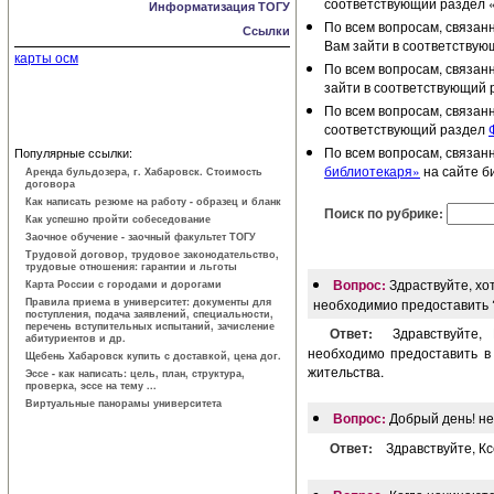
соответствующий раздел 
Информатизация ТОГУ
По всем вопросам, связан
Ссылки
Вам зайти в соответству
карты осм
По всем вопросам, связан
зайти в соответствующий 
По всем вопросам, связан
соответствующий раздел
По всем вопросам, связан
Популярные ссылки:
библиотекаря»
на сайте б
Аренда бульдозера, г. Хабаровск. Стоимость
договора
Как написать резюме на работу - образец и бланк
Поиск по рубрике:
Как успешно пройти собеседование
Заочное обучение - заочный факультет ТОГУ
Трудовой договор, трудовое законодатель­ство,
трудовые отношения: гарантии и льготы
Вопрос:
Здраствуйте, хо
Карта России с городами и дорогами
Правила приема в университет: документы для
необходимио предоставить 
поступления, подача заявлений, специальности,
перечень вступительных испытаний, зачисление
Ответ:
Здравствуйте,
абитуриентов и др.
необходимо предоставить в
Щебень Хабаровск купить с доставкой, цена дог.
жительства.
Эссе - как написать: цель, план, структура,
проверка, эссе на тему ...
Виртуальные панорамы университета
Вопрос:
Добрый день! не
Ответ:
Здравствуйте, К