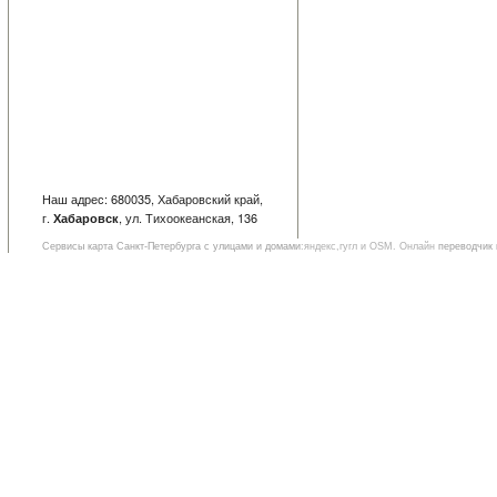
Наш адрес: 680035, Хабаровский край,
г.
, ул. Тихоокеанская, 136
Хабаровск
Сервисы
карта Санкт-Петербурга с улицами и домами
:яндекс,гугл и OSM. Онлайн
переводчик 