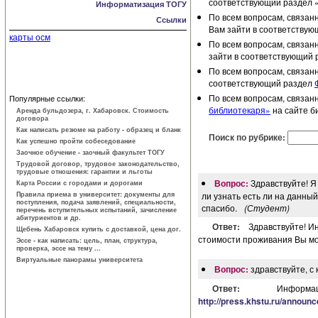
соответствующий раздел 
Информатизация ТОГУ
По всем вопросам, связан
Ссылки
Вам зайти в соответству
карты осм
По всем вопросам, связан
зайти в соответствующий 
По всем вопросам, связан
соответствующий раздел
По всем вопросам, связан
Популярные ссылки:
библиотекаря»
на сайте б
Аренда бульдозера, г. Хабаровск. Стоимость
договора
Как написать резюме на работу - образец и бланк
Поиск по рубрике:
Как успешно пройти собеседование
Заочное обучение - заочный факультет ТОГУ
Трудовой договор, трудовое законодатель­ство,
трудовые отношения: гарантии и льготы
Вопрос:
Здравствуйте! Я
Карта России с городами и дорогами
Правила приема в университет: документы для
ли узнать есть ли на данны
поступления, подача заявлений, специальности,
спасибо.
(Студент)
перечень вступительных испытаний, зачисление
абитуриентов и др.
Ответ:
Здравствуйте! И
Щебень Хабаровск купить с доставкой, цена дог.
стоимости проживания Вы мож
Эссе - как написать: цель, план, структура,
проверка, эссе на тему ...
Виртуальные панорамы университета
Вопрос:
здравствуйте, с 
Ответ:
Инфор
http://press.khstu.ru/annou