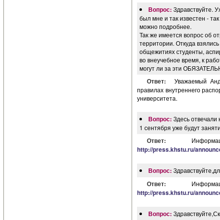
Вопрос:
Здравствуйте. У
был мне и так известен - та
можно подробнее.
Так же имеется вопрос об о
территории. Откуда взялись
общежитиях студенты, аспи
во внеучебное время, к раб
могут ли за эти ОБЯЗАТЕЛЬ
Ответ:
Уважаемый Анд
правилах внутреннего распо
университета.
Вопрос:
Здесь отвечали н
1 сентября уже будут занят
Ответ:
Инфор
http://press.khstu.ru/annou
Вопрос:
Здравствуйте,дл
Ответ:
Инфор
http://press.khstu.ru/annou
Вопрос:
Здравствуйте,Ск