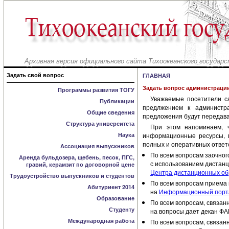
Архивная версия официального сайта Тихоокеанского государс
Задать свой вопрос
ГЛАВНАЯ
Задать вопрос администраци
Программы развития ТОГУ
Уважаемые посетители с
Публикации
предлжением к администр
Общие сведения
предложения будут передава
Структура университета
При этом напоминаем, 
Наука
информационные ресурсы, г
полных и оперативных ответ
Ассоциация выпускников
По всем вопросам заочного
Аренда бульдозера, щебень, песок, ПГС,
с использованием дистанц
гравий, керамзит по договорной цене
Центра дистанционных обр
Трудоустройство выпускников и студентов
По всем вопросам приема н
Абитуриент 2014
на
Информационный порта
Образование
По всем вопросам, связан
Студенту
на вопросы дает декан Ф
Международная работа
По всем вопросам, связан