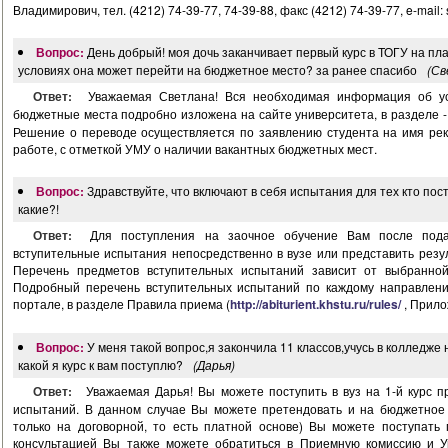
Владимирович, тел. (4212) 74-39-77, 74-39-88, факс (4212) 74-39-77, e-mail:
Вопрос:
День добрый! моя дочь заканчивает первый курс в ТОГУ на пла
условиях она может перейти на бюджетное место? за ранее спасибо
(Св
Ответ:
Уважаемая Светлана! Вся необходимая информация об ус
бюджетные места подробно изложена на сайте университета, в разделе 
Решение о переводе осуществляется по заявлению студента на имя рек
работе, с отметкой УМУ о наличии вакантных бюджетных мест.
Вопрос:
Здравствуйте, что включают в себя испытания для тех кто по
какие?!
Ответ:
Для поступления на заочное обучение Вам после пода
вступительные испытания непосредственно в вузе или представить резул
Перечень предметов вступительных испытаний зависит от выбранной
Подробный перечень вступительных испытаний по каждому направлен
портале, в разделе Правила приема (
http://abiturient.khstu.ru/rules/
, Прило
Вопрос:
У меня такой вопрос,я закончила 11 классов,учусь в колледже н
какой я курс к вам поступлю?
(Дарья)
Ответ:
Уважаемая Дарья! Вы можете поступить в вуз на 1-й курс 
испытаний. В данном случае Вы можете претендовать и на бюджетное 
только на договорной, то есть платной основе) Вы можете поступать
консультацией Вы также можете обратиться в Приемную комиссию и 