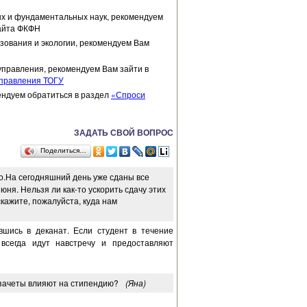
ых и фундаментальных наук, рекомендуем
айта ФКФН
зования и экологии, рекомендуем Вам
управления, рекомендуем Вам зайти в
управления ТОГУ
ендуем обратиться в раздел
«Спроси
ЗАДАТЬ СВОЙ ВОПРОС
Поделиться…
но.На сегодняшний день уже сданы все
ня. Нельзя ли как-то ускорить сдачу этих
кажите, пожалуйста, куда нам
шись в деканат. Если студент в течение
всегда идут навстречу и предоставляют
зачеты влияют на стипендию?
(Яна)