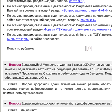
соответствующий раздел «Задать вопрос»
сайта ФАД
По всем вопросам, связанным с деятельностью Факультета компьютерн
Вам зайти в соответствующий раздел
«Вопрос администрации ФКФН»
с
По всем вопросам, связанным с деятельностью Факультета природополь
зайти в соответствующий раздел «Задать вопрос»
сайта ФПЭ
По всем вопросам, связанным с деятельностью Факультета экономики и 
соответствующий раздел
Форума ФЭУ на сайт факультета экономики и 
По всем вопросам, связанным с деятельностью библиотеки ТОГУ, реком
библиотекаря»
на сайте библиотеки.
Поиск по рубрике:
Вопрос:
Здравствуйте! Моя дочь студентка 1 курса ФЭУ.Учится успеш
зачеты и один экзамен автоматом.Следующие два экзамена 15-го и 28-го ию
экзаменов? Проживаем на Сахалине и ребенок полгода не был дома. Подс
обратиться.С уважением Ольга.
Ответ:
Вопрос досрочной сдачи экзаменов можно решить, обратив
семестра учился добросовестно и не имеет долгов, преподаватели 
возможность сдать экзамен.
Вопрос:
Здравствуйте,подскажите пожалуйста,дифференцированные 
Ответ:
Да, влияют.