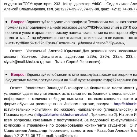
студентов ТОГУ: аудитория 233 Центр, директор УФКС – Сидельников Але
Алексей Владимирович, тел. (4212) 74-39-77, 74-39-88, факс (4212) 74-39-77
Вопрос:
Здравствуйте!я учюсь по профилю Технология машиностроения
поменять направление на нефтегазовое дело??!!ЗФуо.поступил в 2010 ос
сессию и ушел в армию, по приходу написал заявление на повторное обуч
оплатить за 2 год обучения,иначе отчислят, хотя я ничего не сдавал, так к
институт!!Как быть??г.Южно-Сахалинск
(Иванов Алексей Юрьевич)
Ответ:
Уважаемый Алексей Юрьевич! Для решения всех названных
деканат Заочного факультета: аудитории 229л, 230л, 232л, 233л; т
slysak@mail.khstu.ru
(декан - Лысак Сергей Георгиевич).
Вопрос:
Здравствуйте. объясните мне пожалуйста,каким категориям 
бюджетные места(поступающим на 1-ый курс текущего года)??заранее б
Ответ:
Уважаемая Зинаида! В конкурсе на бюджетные места может 
успешной сдачи вступительных испытаний по выбранной специальности 
информация о количестве бюджетных мест - по всем специальностям и
форме обучения размещена на Информ-портале, раздел -
http://abituri
вступительных испытаний по каждому направлению (специальности) 
Правила приема (
http://abiturient.khstu.ru/rules/
, Приложение 2). На этом
всем вопросам, связанным с поступлением. За подробной консультацие
комиссию и Управление по формированию контингента студентов ТОГУ
Сидельников Александр Георгиевич, заместитель - Казарбин Алексей Влад
факс (4212) 74-39-77, e-mail:
sag@khstu.ru