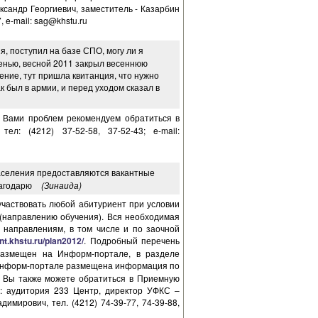
ксандр Георгиевич, заместитель - Казарбин
, e-mail:
sag@khstu.ru
, поступил на базе СПО, могу ли я
енью, весной 2011 закрыл весеннюю
ение, тут пришла квитанция, что нужно
ак был в армии, и перед уходом сказал в
 Вами проблем рекомендуем обратиться в
ел: (4212) 37-52-58, 37-52-43; e-mail:
населения предоставляются вакантные
лагодарю
(Зинаида)
участвовать любой абитуриент при условии
(направлению обучения). Вся необходимая
 направлениям, в том числе и по заочной
ent.khstu.ru/plan2012/
. Подробный перечень
размещен на Информ-портале, в разделе
 Информ-портале размещена информация по
й Вы также можете обратиться в Приемную
: аудитория 233 Центр, директор УФКС –
имирович, тел. (4212) 74-39-77, 74-39-88,