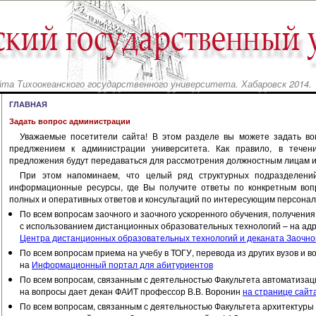
йта Тихоокеанского государственного университета. Хабаровск 2014.
ГЛАВНАЯ
Задать вопрос администрации
Уважаемые посетители сайта! В этом разделе вы можете задать в
предлжением к администрации университета. Как правило, в тече
предложения будут передаваться для рассмотрения должностным лицам и 
При этом напоминаем, что целый ряд структурных подразделени
информационные ресурсы, где Вы получите ответы по конкретным воп
полных и оперативных ответов и консультаций по интересующим персона
По всем вопросам заочного и заочного ускоренного обучения, получения
с использованием дистанционных образовательных технологий – на ад
Центра дистанционных образовательных технологий и деканата Заочно
По всем вопросам приема на учебу в ТОГУ, перевода из других вузов и в
на
Информационный портал для абитуриентов
По всем вопросам, связанным с деятельностью Факультета автоматиза
на вопросы дает декан ФАИТ профессор В.В. Воронин
на странице сайт
По всем вопросам, связанным с деятельностью Факультета архитектуры 