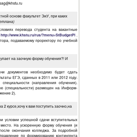
sag@khstu.ru
тной основе факультет ЭиУ, при каких
етлана)
ловиях перевода студента на вакантные
-
http://www.khstu.ru/rus/?menu=StBudgetPl
.
тора, подаваемому проректору по учебной
ступает на заочную форму обучения?! И
чи документов необходимо будет сдать
ьтаты ЕГЭ, сданных в 2011 или 2012 году.
 специальности (направления обучения).
ию (специальности) размещен на Информ-
жение 2).
а 2 курсе,хочу к вам поступить заочно,на
при условии успешной сдачи вступительных
место. На ускоренную форму обучения (и
 после окончания колледжа. За подробной
Управление по формированию контингента