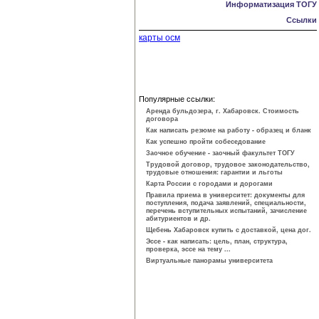
Информатизация ТОГУ
Ссылки
карты осм
Популярные ссылки:
Аренда бульдозера, г. Хабаровск. Стоимость
договора
Как написать резюме на работу - образец и бланк
Как успешно пройти собеседование
Заочное обучение - заочный факультет ТОГУ
Трудовой договор, трудовое законодатель­ство,
трудовые отношения: гарантии и льготы
Карта России с городами и дорогами
Правила приема в университет: документы для
поступления, подача заявлений, специальности,
перечень вступительных испытаний, зачисление
абитуриентов и др.
Щебень Хабаровск купить с доставкой, цена дог.
Эссе - как написать: цель, план, структура,
проверка, эссе на тему ...
Виртуальные панорамы университета