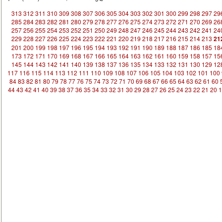
313
312
311
310
309
308
307
306
305
304
303
302
301
300
299
298
297
29
285
284
283
282
281
280
279
278
277
276
275
274
273
272
271
270
269
26
257
256
255
254
253
252
251
250
249
248
247
246
245
244
243
242
241
24
229
228
227
226
225
224
223
222
221
220
219
218
217
216
215
214
213
21
201
200
199
198
197
196
195
194
193
192
191
190
189
188
187
186
185
18
173
172
171
170
169
168
167
166
165
164
163
162
161
160
159
158
157
15
145
144
143
142
141
140
139
138
137
136
135
134
133
132
131
130
129
12
117
116
115
114
113
112
111
110
109
108
107
106
105
104
103
102
101
100
84
83
82
81
80
79
78
77
76
75
74
73
72
71
70
69
68
67
66
65
64
63
62
61
60
44
43
42
41
40
39
38
37
36
35
34
33
32
31
30
29
28
27
26
25
24
23
22
21
20
1