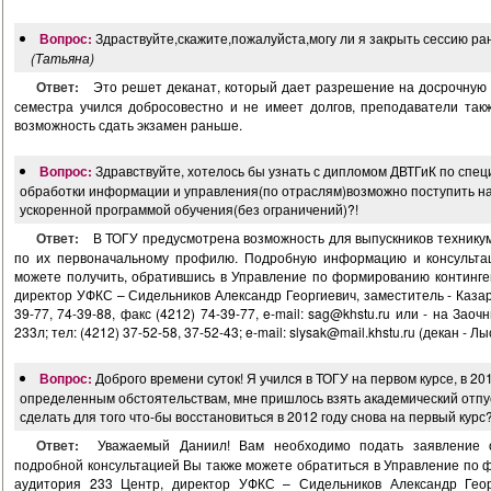
Вопрос:
Здраствуйте,скажите,пожалуйста,могу ли я закрыть сессию р
(Татьяна)
Ответ:
Это решет деканат, который дает разрешение на досрочную с
семестра учился добросовестно и не имеет долгов, преподаватели такж
возможность сдать экзамен раньше.
Вопрос:
Здравствуйте, хотелось бы узнать с дипломом ДВТГиК по сп
обработки информации и управления(по отраслям)возможно поступить на
ускоренной программой обучения(без ограничений)?!
Ответ:
В ТОГУ предусмотрена возможность для выпускников технику
по их первоначальному профилю. Подробную информацию и консульта
можете получить, обратившись в Управление по формированию континген
директор УФКС – Сидельников Александр Георгиевич, заместитель - Казар
39-77, 74-39-88, факс (4212) 74-39-77, e-mail:
sag@khstu.ru
или - на Заочн
233л; тел: (4212) 37-52-58, 37-52-43; e-mail:
slysak@mail.khstu.ru
(декан - Лы
Вопрос:
Доброго времени суток! Я учился в ТОГУ на первом курсе, в 20
определенным обстоятельствам, мне пришлось взять академический отпус
сделать для того что-бы восстановиться в 2012 году снова на первый курс
Ответ:
Уважаемый Даниил! Вам необходимо подать заявление о
подробной консультацией Вы также можете обратиться в Управление по 
аудитория 233 Центр, директор УФКС – Сидельников Александр Геор